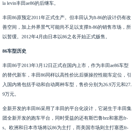
la levin丰田ae86的后继车。
丰田86原预定2011年正式生产。但丰田认为ft-86的设计仍有改
善空间，加上外界景气可能尚不足以支撑ft-86的销售市场，所
以暂缓。2012年4月由日本以86之名开始正式贩售。
86车型历史
丰田86于2013年3月12日正式在国内上市，作为丰田ae86车型
的替代新车，丰田86同样以高性价比后驱操控性能车定位，引
入国内将包括手动和自动两种车型，售价分别为26.9万元和27.
9万元。
全新开发的丰田86采用了丰田的平台化设计，它诞生于丰田集
团全新开发的跑车平台，同时受益的还有斯巴鲁brz和塞恩fr-
s。欧洲和日本市场将以86为主打，而美国市场则主打塞恩fr-