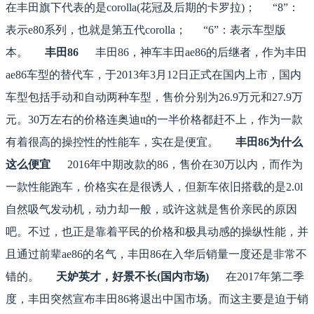
在丰田旗下代表的是corolla(花冠及后期的卡罗拉)； “8”：
表示e80系列，也就是第五代corolla； “6”：表示车型版
本。
丰田86
丰田86，神车丰田ae86的后继者，作为丰田
ae86车型的替代车，于2013年3月12日正式在国内上市，国内
车型包括手动和自动两种车型，售价分别为26.9万元和27.9万
元。30万左右的价格连奥迪tt的一半价格都赶不上，作为一款
有着很高的操控性的性能车，实在是便宜。
丰田86为什么
这么便宜
2016年中期改款的86，售价在30万以内，而作为
一款性能跑车，价格实在是很诱人，但新车依旧搭载的是2.0l
自然吸气发动机，动力却一般，或许这就是售价亲民的原因
吧。不过，也正是靠着平民的价格和极具动感的操纵性能，并
且通过前辈ae86的名气，丰田86在入华后销量一度还是非常不
错的。
天妒英才，好景不长(
国内市场
)
在2017年第二季
度，丰田突然宣布丰田86将退出中国市场。而这主要是迫于销