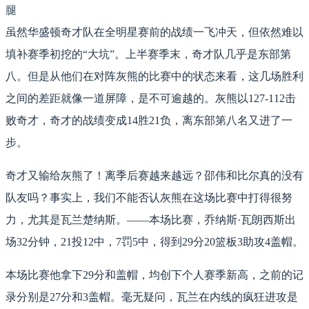
腿
虽然华盛顿奇才队在全明星赛前的战绩一飞冲天，但依然难以
填补赛季初挖的“大坑”。上半赛季末，奇才队几乎是东部第
八。但是从他们在对阵灰熊的比赛中的状态来看，这几场胜利
之间的差距就像一道屏障，是不可逾越的。灰熊以127-112击
败奇才，奇才的战绩变成14胜21负，离东部第八名又进了一
步。
奇才又输给灰熊了！离季后赛越来越远？邵伟和比尔真的没有
队友吗？事实上，我们不能否认灰熊在这场比赛中打得很努
力，尤其是瓦兰楚纳斯。——本场比赛，乔纳斯·瓦朗西斯出
场32分钟，21投12中，7罚5中，得到29分20篮板3助攻4盖帽。
本场比赛他拿下29分和盖帽，均创下个人赛季新高，之前的记
录分别是27分和3盖帽。毫无疑问，瓦兰在内线的疯狂进攻是