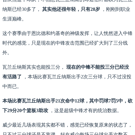
纳斯已经30多了，
其实他还很年轻，只有28岁
，刚刚到职业
生涯巅峰。
这个赛季由于恩比德和约基奇的神级发挥，让人恍然进入中锋
时代的感觉，只是现在的中锋攻击范围已经扩大到了三分线
外。
瓦兰丘纳斯其实也能投三分，
现在的中锋不能投三分已经没
有活路了
，本场比赛瓦兰丘纳斯出手2次三分球，只不过没投
中而已。
本场比赛瓦兰丘纳斯出手21次命中12球，其中罚球7罚5中，砍
下29分20个篮板3助攻
，这是超级中锋才有的统治数据。
威少最近几场表现其实都不错，感觉已经恢复原来的状态了，
只不过三分球还是不靠谱，好在威少每场三分球出手次数不