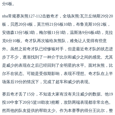
分6板。
nba常规赛灰熊127-112击败奇才，全场灰熊:瓦兰丘纳斯29分20
板，贝恩20分4板，莫兰特21分6板10助，布鲁克斯10分2板，
安德森13分5板3助，梅尔顿11分3助，温斯洛9分6板4助，克拉
克6分10板。奇才队再次输给灰熊队，难免让人觉得有些意
外。虽然之前奇才队已经惨输对手，但是最近奇才队的状态进
步了不少，逐渐找到了一种介于比尔和威少之间的感觉。尤其
是威少的表现在之后已经回到了全明星的水平。面对灰熊，比
尔不在状态。可能是受假期影响，表现不理想。奇才队在上半
场落后19分的情况下，完成了超车和威少的表现。
赛后奇才丢了15分，不知道大家有没有关注威少的数据。他19
投10中拿下20分5篮10助攻3抢断，攻防两端表现都非常出色。
然而他的队友提供的帮助太少。作为本赛季的得分王比尔，整