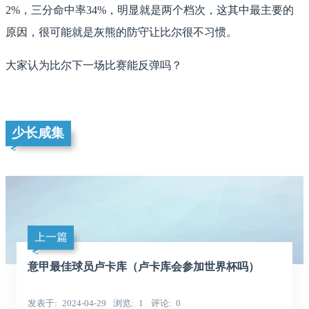
2%，三分命中率34%，明显就是两个档次，这其中最主要的
原因，很可能就是灰熊的防守让比尔很不习惯。
大家认为比尔下一场比赛能反弹吗？
少长咸集
上一篇
意甲最佳球员卢卡库（卢卡库会参加世界杯吗）
发表于
2024-04-29
浏览
1
评论
0