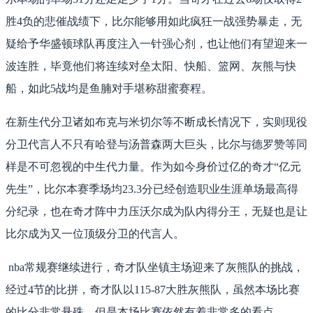
胜4负的悲催战绩下，比尔能够用如此疯狂一战强势暴走，无
疑给予华盛顿球队再度注入一针强心剂，也让他们有望迎来一
波连胜，毕竟他们将连续对垒太阳、快船、篮网、灰熊与快
船，如此5战均是鱼腩对手堪称甜蜜赛程。
在新生代分卫诸如布克与米切尔等不断成长情况下，实则现役
分卫代言人不只有哈登与汤普森两大巨头，比尔与德罗赞等同
样是不可忽视的中生代力量。作为如今身价过亿的奇才“亿元
先生”，比尔本赛季场均23.3分已经创造职业生涯单场最高得
分纪录，也在奇才阵中力压沃尔成为队内得分王，无疑也是让
比尔成为又一位顶级分卫的代言人。
nba常规赛继续进行，奇才队坐镇主场迎来了灰熊队的挑战，
经过4节的比拼，奇才队以115-87大胜灰熊队，虽然本场比赛
的比分非常悬殊，但是本场比赛依然有着非常多的看点。