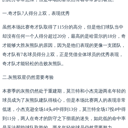
一.奇才队7人得分上双，表现优秀
虽然本场比赛奇才队取得了115分的高分，但是他们球队当中
却没有任何一个人得分超过20分，最高的是哈雷尔的18分，奇
才能够大胜灰熊队的原因，因为是他们表现的更像一支团队，
奇才队有7名球员得分上双，正是凭借全体球员的优秀表现，
奇才队才能轻松的击败灰熊队。
二.灰熊双星仍然需要考验
本赛季的灰熊仍然处于重建期，莫兰特和小杰克逊两名年轻的
球员成为了灰熊队建队得核心，但是本场比赛两人的表现非常
低迷，小杰克逊全场14头4中得到13分，莫兰特全场17投4中得
到11分，两人在奇才的防守之下彻底的迷失，如此低的命中率
是无法帮助球队取胜的，两名年轻的球员仍然需要努力。