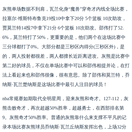
灰熊单场数据不到肩，瓦兰化身“魔兽”穿奇才内线全场比赛，
拉塞尔·维斯特布鲁克19投10中拿下20分 5个篮板 10次助攻，
贾莫兰特14投7中拿下21分 6个篮板 10次助攻。邵伟打了52.
6%，莫兰特打了50%，更重要的是，他们两个在这场比赛中
三分球都打了0%。大部分都是三秒区内得分(三秒区外)，是
的，两人投射都很差，两人都擅长近距离进攻。灰熊是比赛中
第二好的球员，不仅在单场比赛中可以和邵伟相提并论，在打
法上看起来也和邵伟很像，很有意思。除了邵伟和莫兰特，乔
纳斯·瓦兰楚纳斯是这场比赛中最引人注目的球员！
nba常规赛如期取代全明星周，迎来灰熊和奇才。127-112，灰
熊击败奇才，再次超越50%胜率，超越勇士，在西部排名第
9。灰熊奇才50%胜率。普通的灰熊靠什么来支撑不平凡的记
录本场比赛灰熊球员乔纳斯·瓦兰丘纳斯发挥出色，上场32分