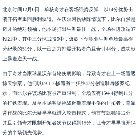
北京时间12月6日，单核奇才在客场强势反弹，以14分优势击
溃开拓者重回胜利轨道。在沃尔因伤缺阵情况下，比尔自然是
奇才的绝对领袖，他本场打出生涯最佳一战，全场在进攻端37
投21中，其中三分球12投5中，爆砍下创职业生涯单场最高得
分纪录的51分，以一己之力打爆开拓者尚且合计44分，成功献
上暴走逆天一战。
由于奇才当家球星沃尔首轮伤病影响，导致奇才在上一场遭遇
惊天惨案，他们以69-116惨遭爵士狂胜47分创造耻辱惨案纪
录，而比尔在该场比赛被严重限制，全场仅有15中4得到11分
的打铁表现。及至本场客场挑战近期表现不俗的开拓者，背靠
背作战的比尔无疑早早就进入攻击模式，他首节就独得12分，
并且引领奇才限制开拓者次节仅得到15分，让奇才早早拉开14
分的半场领先优势。