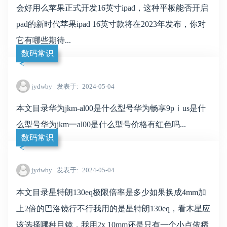
会好用么苹果正式开发16英寸ipad，这种平板能否开启
pad的新时代苹果ipad 16英寸款将在2023年发布，你对
它有哪些期待...
数码常识
jydwby
发表于
2024-05-04
本文目录华为jkm-al00是什么型号华为畅享9pⅰus是什
么型号华为jkm一al00是什么型号价格有红色吗...
数码常识
jydwby
发表于
2024-05-04
本文目录星特朗130eq极限倍率是多少如果换成4mm加
上2倍的巴洛镜行不行我用的是星特朗130eq，看木星应
该选择哪种目镜，我用2x 10mm还是只有一个小点依稀