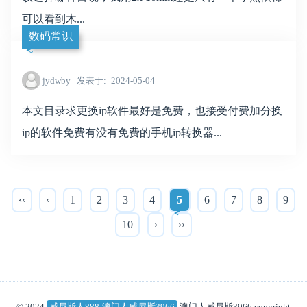
可以看到木...
数码常识
jydwby
发表于
2024-05-04
本文目录求更换ip软件最好是免费，也接受付费加分换
ip的软件免费有没有免费的手机ip转换器...
‹‹
‹
1
2
3
4
5
6
7
8
9
10
›
››