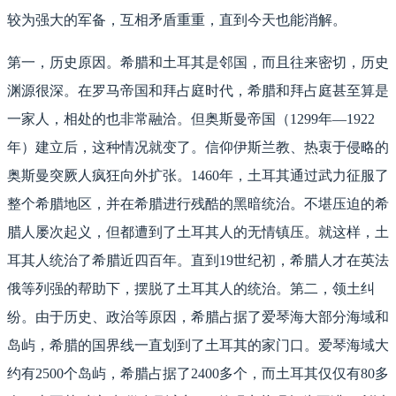
较为强大的军备，互相矛盾重重，直到今天也能消解。
第一，历史原因。希腊和土耳其是邻国，而且往来密切，历史
渊源很深。在罗马帝国和拜占庭时代，希腊和拜占庭甚至算是
一家人，相处的也非常融洽。但奥斯曼帝国（1299年—1922
年）建立后，这种情况就变了。信仰伊斯兰教、热衷于侵略的
奥斯曼突厥人疯狂向外扩张。1460年，土耳其通过武力征服了
整个希腊地区，并在希腊进行残酷的黑暗统治。不堪压迫的希
腊人屡次起义，但都遭到了土耳其人的无情镇压。就这样，土
耳其人统治了希腊近四百年。直到19世纪初，希腊人才在英法
俄等列强的帮助下，摆脱了土耳其人的统治。第二，领土纠
纷。由于历史、政治等原因，希腊占据了爱琴海大部分海域和
岛屿，希腊的国界线一直划到了土耳其的家门口。爱琴海域大
约有2500个岛屿，希腊占据了2400多个，而土耳其仅仅有80多