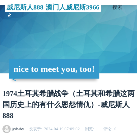
威尼斯人888-澳门人威尼斯3966
搜索
nice to meet you, too!
1974土耳其希腊战争（土耳其和希腊这两
国历史上的有什么恩怨情仇）-威尼斯人
888
jydwby
发表于
2024-04-19 07:09:02
浏览
1
评论
0