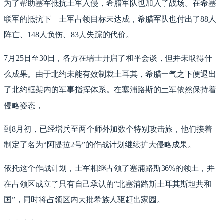
为了帮助塞军抵抗土军入侵，希腊军队也加入了战场。在希塞
联军的抵抗下，土军占领目标未达成，希腊军队也付出了88人
阵亡、148人负伤、83人失踪的代价。
7月25日至30日，各方在瑞士开启了和平会谈，但并未取得什
么成果。由于北约未能有效制裁土耳其，希腊一气之下便退出
了北约框架内的军事指挥体系。在塞浦路斯的土军依然保持着
侵略姿态，
到8月初，已经增兵至两个师外加数个特别攻击旅，他们接着
制定了名为“阿提拉2号”的作战计划继续扩大侵略成果。
依托这个作战计划，土军相继占领了塞浦路斯36%的领土，并
在占领区成立了只有自己承认的“北塞浦路斯土耳其斯坦共和
国”，同时将占领区内大批希族人驱赶出家园。