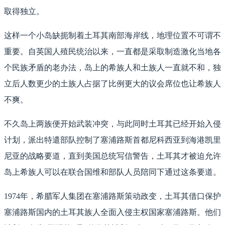
取得独立。
这样一个小岛缺扼制着土耳其南部海岸线，地理位置不可谓不
重要。自英国人殖民统治以来，一直都是采取制造激化当地各
个民族矛盾的老办法，岛上的希族人和土族人一直就不和，独
立后人数更少的土族人占据了比例更大的议会席位也让希族人
不爽。
不久岛上两族便开始武装冲突，与此同时土耳其已经开始入侵
计划，派出特遣部队控制了塞浦路斯首都尼科西亚到海港凯里
尼亚的战略要道，直到美国总统写信警告，土耳其才被迫允许
岛上希族人可以在联合国维和部队人员陪同下通过这条要道。
1974年，希腊军人集团在塞浦路斯策动政变，土耳其借口保护
塞浦路斯国内的土耳其族人全面入侵主权国家塞浦路斯。他们