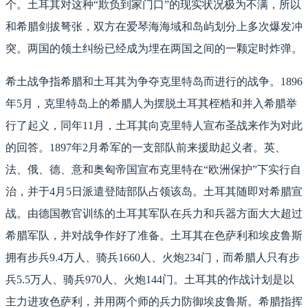
个。土耳其对这种“欺负到家门口”的现实状况极为不满，所以
和希腊剑拔弩张，双方在爱琴海海域和岛屿划分上多次爆发冲
突。两国的领土纠纷已经成为埋在两国之间的一颗定时炸弹。
希土战争指希腊和土耳其为争夺克里特岛而进行的战争。1896
年5月，克里特岛上的希腊人为摆脱土耳其桎梏和并入希腊举
行了起义，同年11月，土耳其向克里特人宣布圣战来作为对此
的回答。1897年2月希军的一支部队前来援助起义者。英、
法、俄、德、意和奥匈帝国宣布克里特在“欧洲保护”下实行自
治，并于4月5日派遣登陆部队占领该岛。土耳其随即对希腊宣
战。由德国教官训练的土耳其军队在兵力和兵器方面大大超过
希腊军队，并对战争作好了准备。土耳其在色萨利和埃皮鲁斯
拥有步兵9.4万人、骑兵1660人、火炮234门，而希腊人只有步
兵5.5万人、骑兵970人、火炮144门。土耳其的作战计划是以
主力进攻色萨利，并用两个师的兵力防御埃皮鲁斯。希腊指挥