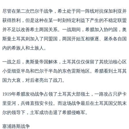
尽管在第二次巴尔干战争，希土处于同一阵线对抗保加利亚并
获得胜利，但是这种在某一时刻特定利益下产生的不稳定联盟
并不足以改善希土两国关系。一战期间，希腊加入协约国，奥
斯曼土耳其则加入了同盟国，两国开始互相驱逐、屠杀各自国
内的希族人和土族人。
一战之后，奥斯曼帝国解体，土耳其仅仅保留了其统治核心区
小亚细亚半岛和巴尔干半岛的东色雷斯地区。希腊看到土耳其
国力大衰，对后者亮出了战刀。
1919年希腊发动战争占领了土耳其大部领土，一路攻占只萨卡
里亚河，兵锋直指安卡拉。而这场战争最后在土耳其国父凯末
尔的领导下，土军成功击退了希腊侵略军。
塞浦路斯战争