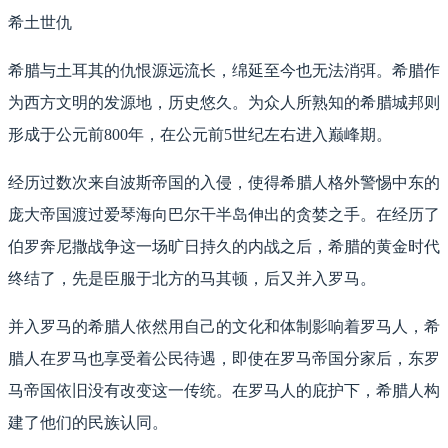
希土世仇
希腊与土耳其的仇恨源远流长，绵延至今也无法消弭。希腊作
为西方文明的发源地，历史悠久。为众人所熟知的希腊城邦则
形成于公元前800年，在公元前5世纪左右进入巅峰期。
经历过数次来自波斯帝国的入侵，使得希腊人格外警惕中东的
庞大帝国渡过爱琴海向巴尔干半岛伸出的贪婪之手。在经历了
伯罗奔尼撒战争这一场旷日持久的内战之后，希腊的黄金时代
终结了，先是臣服于北方的马其顿，后又并入罗马。
并入罗马的希腊人依然用自己的文化和体制影响着罗马人，希
腊人在罗马也享受着公民待遇，即使在罗马帝国分家后，东罗
马帝国依旧没有改变这一传统。在罗马人的庇护下，希腊人构
建了他们的民族认同。