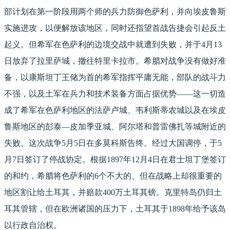
部计划在第一阶段用两个师的兵力防御色萨利，并向埃皮鲁斯
实施进攻，以便解放该地区，同时还指望首战告捷会引起反土
起义。但希军在色萨利的边境交战中就遭到失败，并于4月13
日放弃了拉里萨城，撤往特里卡拉市。希腊对战争没有做好准
备，以康斯坦丁王储为首的希军指挥平庸无能，部队的战斗力
不强，以及土军在兵力和技术装备方面占据优势——这一切造
成了希军在色萨利地区的法萨卢城、韦利斯蒂农城以及在埃皮
鲁斯地区的彭泰—皮加季亚城、阿尔塔和普雷佛扎等城附近的
失败。这次战争5月5日在多莫科斯告终。经过大国调停，于5
月7日签订了停战协定。根据1897年12月4日在君士坦丁堡签订
的和约，希腊将色萨利的6个不大的、但在战略上却很重要的
地区割让给土耳其，并赔款400万土耳其镑。克里特岛仍归土
耳其管辖，但在欧洲诸国的压力下，土耳其于1898年给予该岛
以行政自治权。