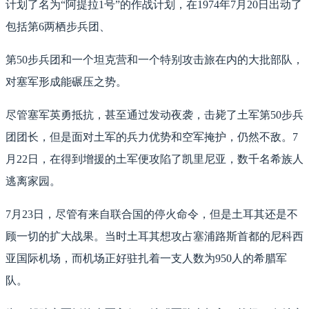
计划了名为“阿提拉1号”的作战计划，在1974年7月20日出动了
包括第6两栖步兵团、
第50步兵团和一个坦克营和一个特别攻击旅在内的大批部队，
对塞军形成能碾压之势。
尽管塞军英勇抵抗，甚至通过发动夜袭，击毙了土军第50步兵
团团长，但是面对土军的兵力优势和空军掩护，仍然不敌。7
月22日，在得到增援的土军便攻陷了凯里尼亚，数千名希族人
逃离家园。
7月23日，尽管有来自联合国的停火命令，但是土耳其还是不
顾一切的扩大战果。当时土耳其想攻占塞浦路斯首都的尼科西
亚国际机场，而机场正好驻扎着一支人数为950人的希腊军
队。