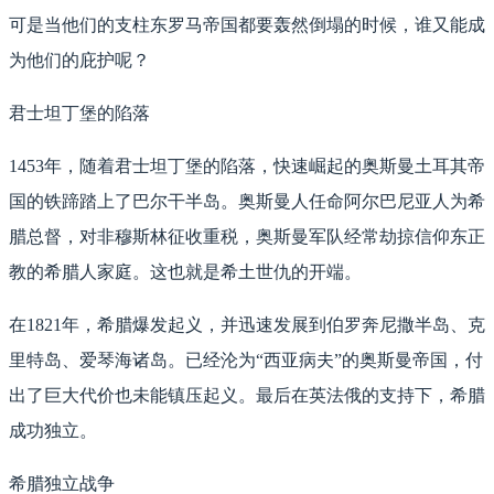
可是当他们的支柱东罗马帝国都要轰然倒塌的时候，谁又能成
为他们的庇护呢？
君士坦丁堡的陷落
1453年，随着君士坦丁堡的陷落，快速崛起的奥斯曼土耳其帝
国的铁蹄踏上了巴尔干半岛。奥斯曼人任命阿尔巴尼亚人为希
腊总督，对非穆斯林征收重税，奥斯曼军队经常劫掠信仰东正
教的希腊人家庭。这也就是希土世仇的开端。
在1821年，希腊爆发起义，并迅速发展到伯罗奔尼撒半岛、克
里特岛、爱琴海诸岛。已经沦为“西亚病夫”的奥斯曼帝国，付
出了巨大代价也未能镇压起义。最后在英法俄的支持下，希腊
成功独立。
希腊独立战争