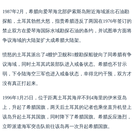
1987年2月，希腊向爱琴海北部萨索斯岛附近海域派出石油勘
探船，土耳其勃然大怒，指责希腊违反了两国在1976年签订的
禁止双方在爱琴海国际水域勘探石油的条约，并试图单方面将
争议海域的大陆架扩大成希腊大陆架。
愤怒的土耳其派出了4艘护卫舰和1艘勘探船驶向了同希腊有争
议海域，同时土耳其武装部队进入戒备状态。希腊也不甘示
弱，下令陆海空三军也进入戒备状态，幸得北约干预，双方才
没有真正打起来。
1996年1月25日，位于距离土耳其海岸不到4海里的伊米亚岛
上，升起了希腊国旗，两天后土耳其的记者也乘坐直升机登上
该岛升起土耳其国旗，同时降下了希腊国旗。希腊反应激烈，
立即派遣海军突击队前往该岛再一次升起希腊国旗。