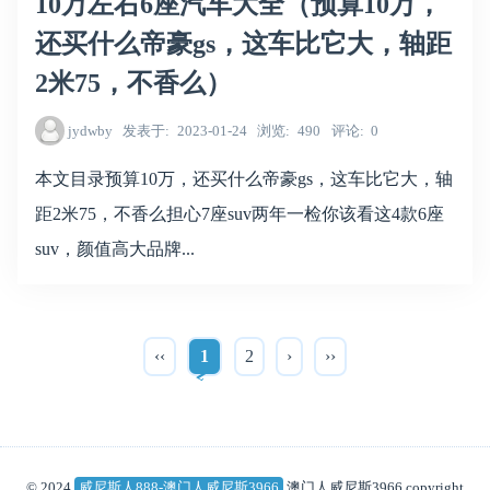
10万左右6座汽车大全（预算10万，
还买什么帝豪gs，这车比它大，轴距
2米75，不香么）
jydwby
发表于
2023-01-24
浏览
490
评论
0
本文目录预算10万，还买什么帝豪gs，这车比它大，轴
距2米75，不香么担心7座suv两年一检你该看这4款6座
suv，颜值高大品牌...
‹‹
1
2
›
››
© 2024
威尼斯人888-澳门人威尼斯3966
澳门人威尼斯3966 copyright