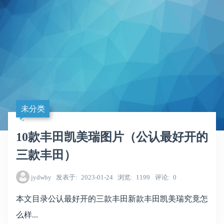
未分类
10款丰田凯美瑞图片（公认最好开的
三款丰田）
jydwby
发表于
2023-01-24
浏览
1199
评论
0
本文目录公认最好开的三款丰田新款丰田凯美瑞究竟怎
么样...