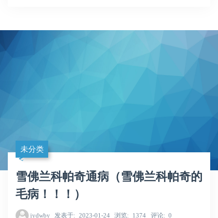
未分类
雪佛兰科帕奇通病（雪佛兰科帕奇的
毛病！！！）
jydwby
发表于
2023-01-24
浏览
1374
评论
0